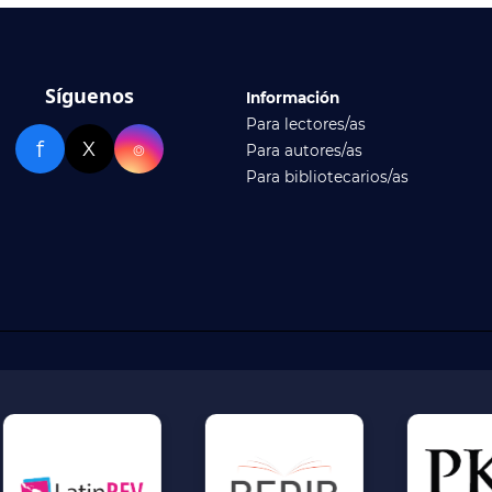
Síguenos
Información
Para lectores/as
f
X
⌾
Para autores/as
Para bibliotecarios/as