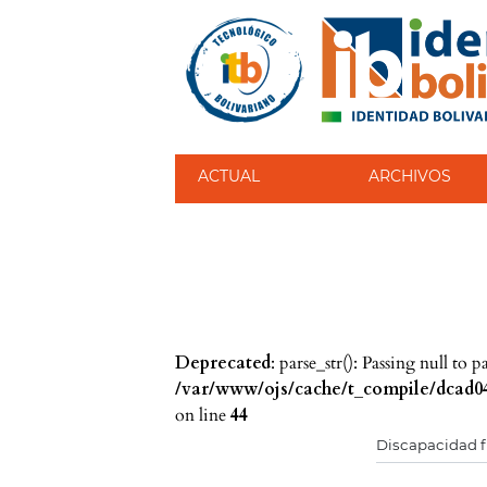
ACTUAL
ARCHIVOS
Deprecated
: parse_str(): Passing null to 
/var/www/ojs/cache/t_compile/dcad04
on line
44