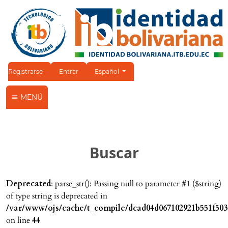
Cambiar el idioma. El idioma actual es:
Registrarse
Entrar
Español
MENÚ
Buscar
Deprecated
: parse_str(): Passing null to parameter #1 ($string)
of type string is deprecated in
/var/www/ojs/cache/t_compile/dcad04d067102921b551f503
on line
44