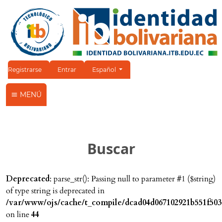
Cambiar el idioma. El idioma actual es:
Registrarse
Entrar
Español
MENÚ
Buscar
Deprecated
: parse_str(): Passing null to parameter #1 ($string)
of type string is deprecated in
/var/www/ojs/cache/t_compile/dcad04d067102921b551f503
on line
44