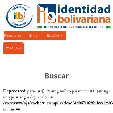
Cambiar el idioma. El idioma actual es:
Registrarse
Entrar
Español
MENÚ
Buscar
Deprecated
: parse_str(): Passing null to parameter #1 ($string)
of type string is deprecated in
/var/www/ojs/cache/t_compile/dcad04d067102921b551f503
on line
44