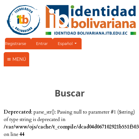
Cambiar el idioma. El idioma actual es:
Registrarse
Entrar
Español
MENÚ
Buscar
Deprecated
: parse_str(): Passing null to parameter #1 ($string)
of type string is deprecated in
/var/www/ojs/cache/t_compile/dcad04d067102921b551f503
on line
44