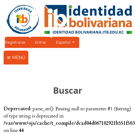
Cambiar el idioma. El idioma actual es:
Registrarse
Entrar
Español
MENÚ
Buscar
Deprecated
: parse_str(): Passing null to parameter #1 ($string)
of type string is deprecated in
/var/www/ojs/cache/t_compile/dcad04d067102921b551f503
on line
44