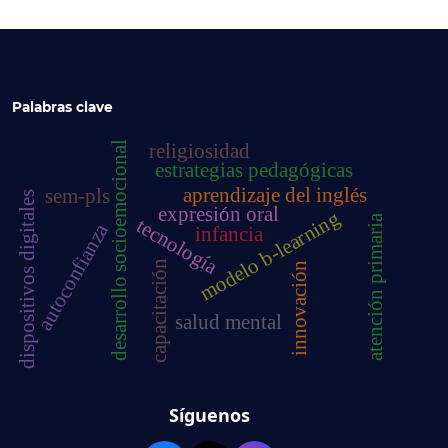
Palabras clave
desarrollo socioemocional
religiosidad
estrategias pedagógicas
aprendizaje del inglés
sem-pls
dispositivos digitales
expresión oral
modelo b-learning
atención primaria
tecnología
autoconfianza
infancia
capacitación
innovación
salud mental
Síguenos