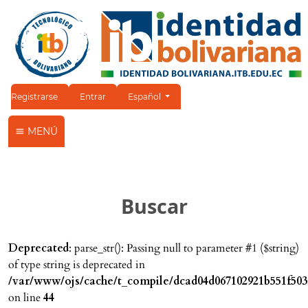
Cambiar el idioma. El idioma actual es:
Registrarse
Entrar
Español
MENÚ
Buscar
Deprecated
: parse_str(): Passing null to parameter #1 ($string)
of type string is deprecated in
/var/www/ojs/cache/t_compile/dcad04d067102921b551f503
on line
44