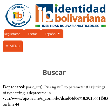
Cambiar el idioma. El idioma actual es:
Registrarse
Entrar
Español
MENÚ
Buscar
Deprecated
: parse_str(): Passing null to parameter #1 ($string)
of type string is deprecated in
/var/www/ojs/cache/t_compile/dcad04d067102921b551f503
on line
44