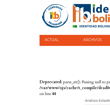
ACTUAL
ARCHIVOS
Deprecated
: parse_str(): Passing null to 
/var/www/ojs/cache/t_compile/dcad04
on line
44