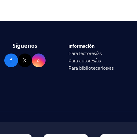
Síguenos
Información
Para lectores/as
f
X
⌾
Para autores/as
Para bibliotecarios/as