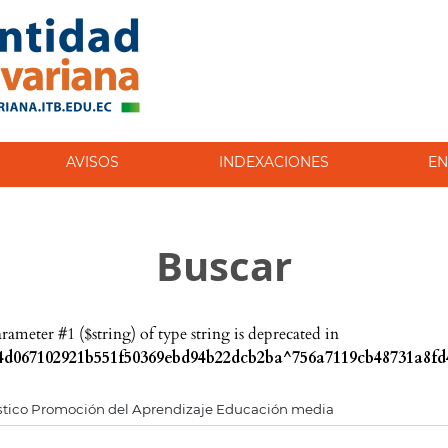
AVISOS
INDEXACIONES
EN
Buscar
parameter #1 ($string) of type string is deprecated in
d067102921b551f50369ebd94b22dcb2ba^756a7119cb48731a8fd4