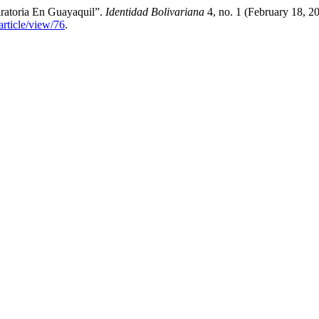
iratoria En Guayaquil”.
Identidad Bolivariana
4, no. 1 (February 18, 2
article/view/76
.