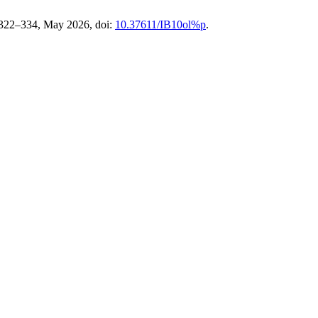
. 322–334, May 2026, doi:
10.37611/IB10ol%p
.