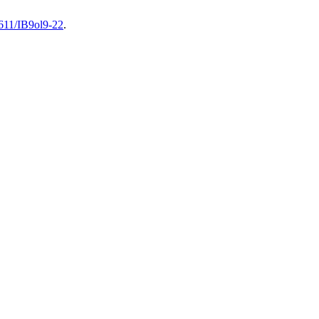
611/IB9ol9-22
.