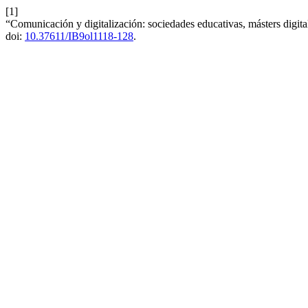
[1]
“Comunicación y digitalización: sociedades educativas, másters digit
doi:
10.37611/IB9ol1118-128
.