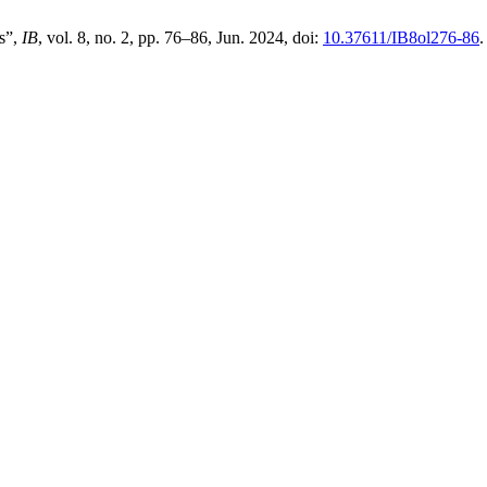
os”,
IB
, vol. 8, no. 2, pp. 76–86, Jun. 2024, doi:
10.37611/IB8ol276-86
.