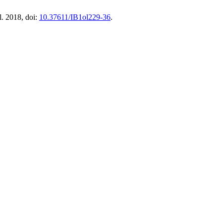
ul. 2018, doi:
10.37611/IB1ol229-36
.