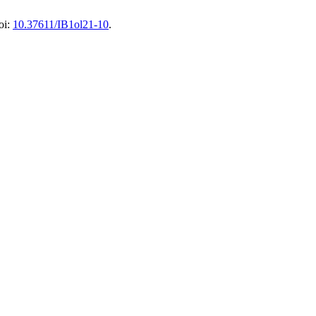
oi:
10.37611/IB1ol21-10
.