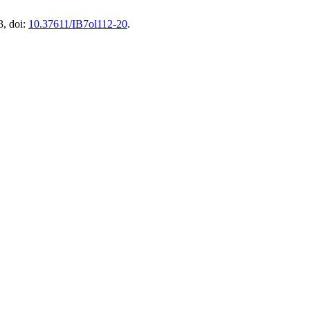
3, doi:
10.37611/IB7ol112-20
.