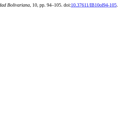
dad Bolivariana
, 10, pp. 94–105. doi:
10.37611/IB10ol94-105
.