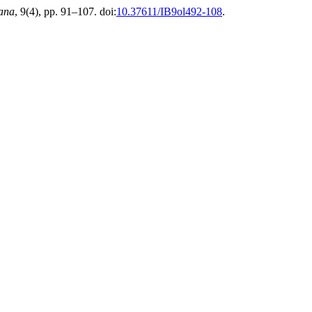
iana
, 9(4), pp. 91–107. doi:
10.37611/IB9ol492-108
.