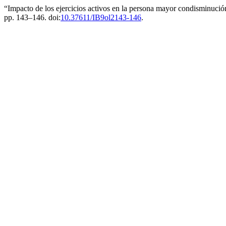
“Impacto de los ejercicios activos en la persona mayor condisminuci
pp. 143–146. doi:
10.37611/IB9ol2143-146
.