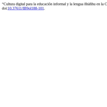
“Cultura digital para la educación informal y la lengua ñhäñhu en l
doi:
10.37611/IB9ol188-101
.