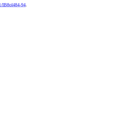
1/IB8ol484-94
.