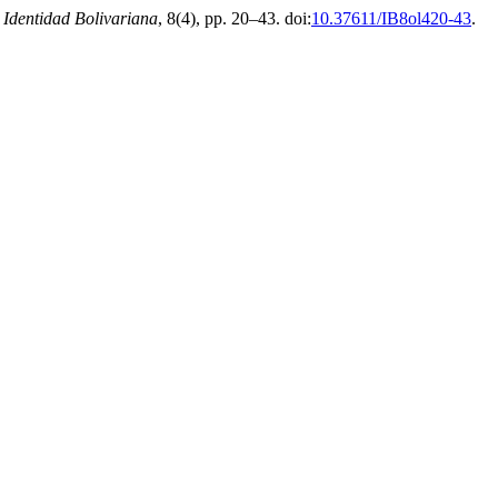
)
Identidad Bolivariana
, 8(4), pp. 20–43. doi:
10.37611/IB8ol420-43
.