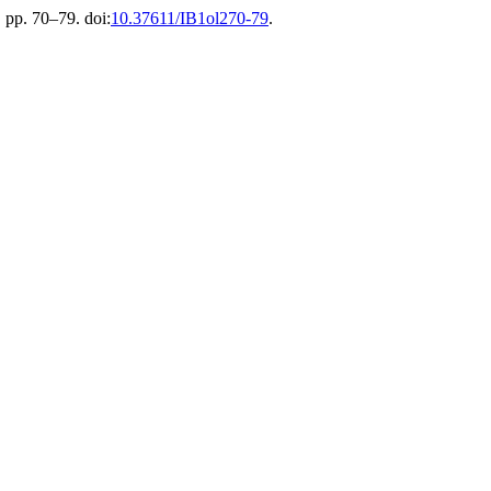
, pp. 70–79. doi:
10.37611/IB1ol270-79
.