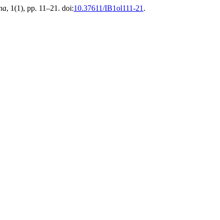
na
, 1(1), pp. 11–21. doi:
10.37611/IB1ol111-21
.