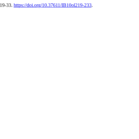
219-33.
https://doi.org/10.37611/IB10ol219-233
.