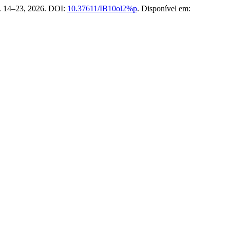
 p. 14–23, 2026. DOI:
10.37611/IB10ol2%p
. Disponível em: