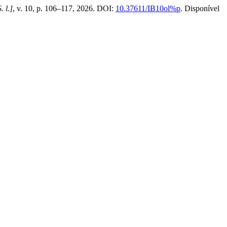
. l.]
, v. 10, p. 106–117, 2026. DOI:
10.37611/IB10ol%p
. Disponível