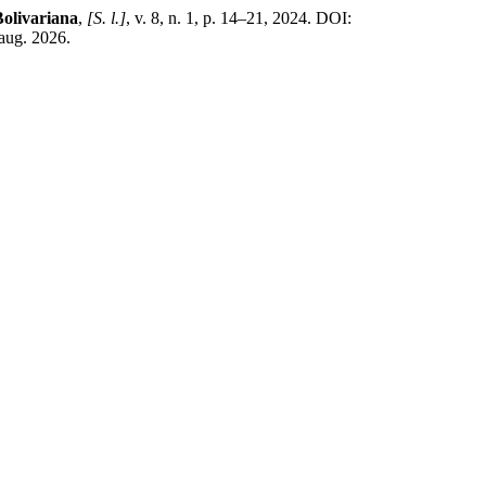
Bolivariana
,
[S. l.]
, v. 8, n. 1, p. 14–21, 2024. DOI:
aug. 2026.