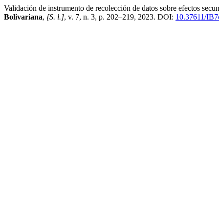
Validación de instrumento de recolección de datos sobre efectos secu
Bolivariana
,
[S. l.]
, v. 7, n. 3, p. 202–219, 2023. DOI:
10.37611/IB7