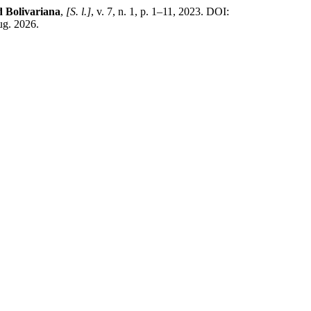
d Bolivariana
,
[S. l.]
, v. 7, n. 1, p. 1–11, 2023. DOI:
ug. 2026.