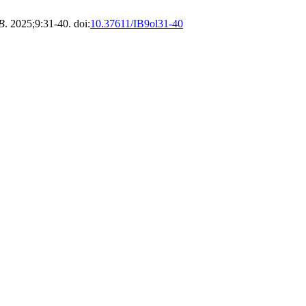
B
. 2025;9:31-40. doi:
10.37611/IB9ol31-40