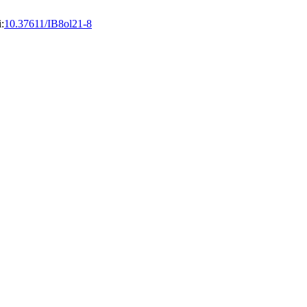
:
10.37611/IB8ol21-8