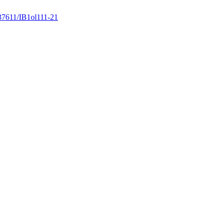
37611/IB1ol111-21