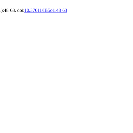
1):48-63. doi:
10.37611/IB5ol148-63