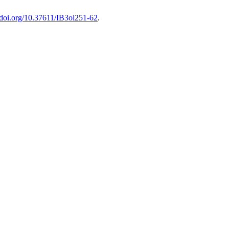
//doi.org/10.37611/IB3ol251-62
.