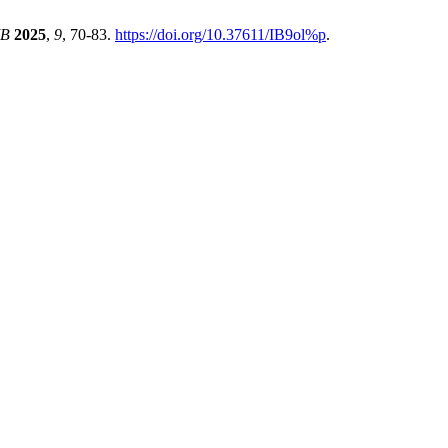
IB
2025
,
9
, 70-83.
https://doi.org/10.37611/IB9ol%p
.