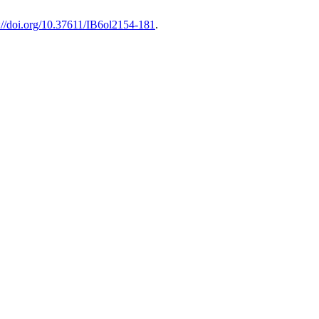
s://doi.org/10.37611/IB6ol2154-181
.