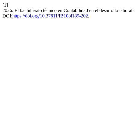
[1]
2026. El bachillerato técnico en Contabilidad en el desarrollo labora
DOI:
https://doi.org/10.37611/IB10ol189-202
.