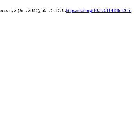
iana
. 8, 2 (Jun. 2024), 65–75. DOI:
https://doi.org/10.37611/IB8ol265-