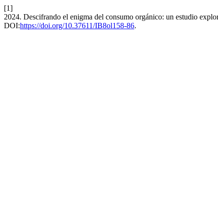
[1]
2024. Descifrando el enigma del consumo orgánico: un estudio explor
DOI:
https://doi.org/10.37611/IB8ol158-86
.