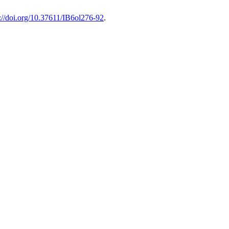
s://doi.org/10.37611/IB6ol276-92
.