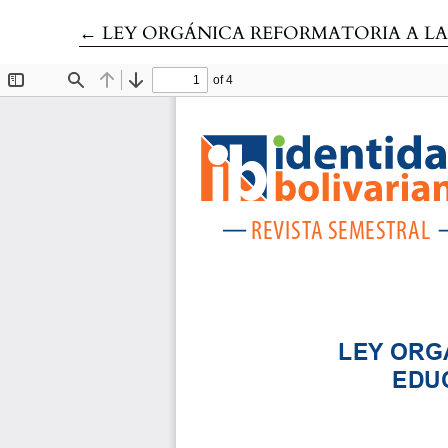
Volver a los detalles del artículo
←
LEY ORGÁNICA REFORMATORIA A LA LEY ORGÁNICA D